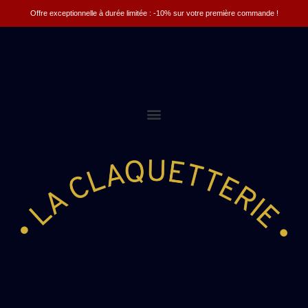
Offre exceptionnelle à durée limitée : -10% sur votre première commande !